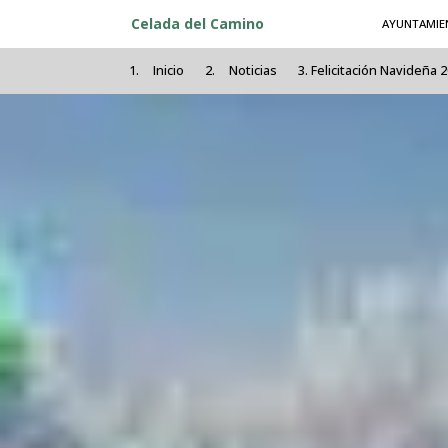
Pasar al contenido principal
Celada del Camino
AYUNTAMIE
Inicio
Noticias
Felicitación Navideña 