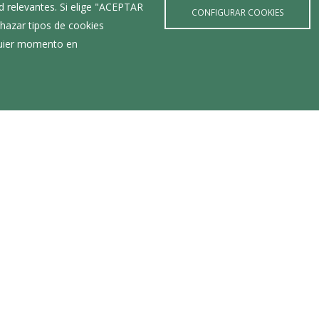
d relevantes. Si elige "ACEPTAR
CONFIGURAR COOKIES
hazar tipos de cookies
lquier momento en
Últimas Noticias