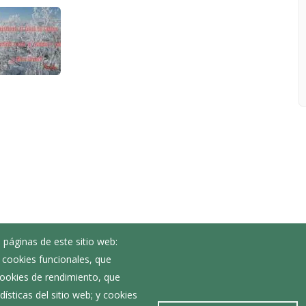
 páginas de este sitio web:
; cookies funcionales, que
 cookies de rendimiento, que
ísticas del sitio web; y cookies